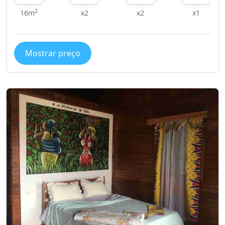
2
16m
x2
x2
x1
Mostrar preço