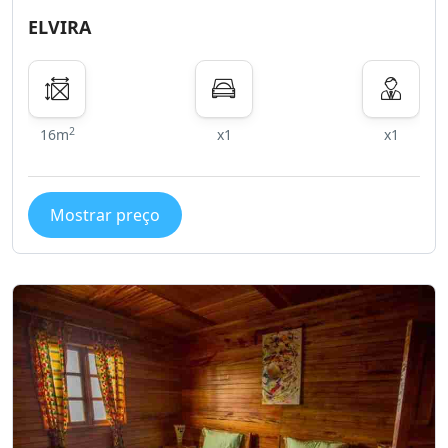
ELVIRA
2
16m
x1
x1
Mostrar preço