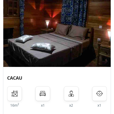
CACAU
2
16m
x1
x2
x1