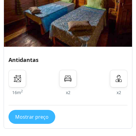
Antidantas
2
16m
x2
x2
Mostrar preço