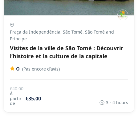
Praça da Independência, São Tomé, São Tomé and
Príncipe
Visites de la ville de São Tomé : Découvrir
l’histoire et la culture de la capitale
0
(Pas encore d'avis)
€40.00
À
€35.00
partir
3 - 4 hours
de