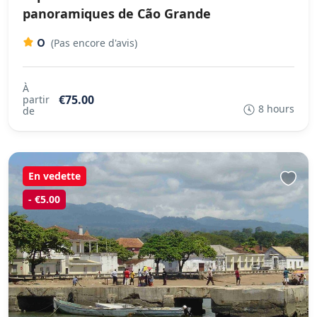
panoramiques de Cão Grande
0
(Pas encore d'avis)
À
€75.00
partir
8 hours
de
En vedette
- €5.00