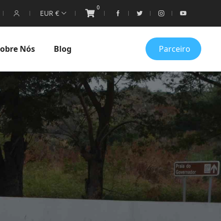
0
EUR €
obre Nós
Blog
Parceiro