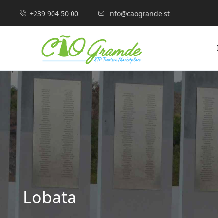
+239 904 50 00
info@caogrande.st
Lobata