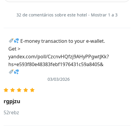
32 de comentários sobre este hotel - Mostrar 1 a 3
E-money transaction to your e-wallet.
Get >
yandex.com/poll/CzcnvHQfzj9AHyPPgwtJKk?
hs=e593f80e48383febf1976431c59a8405&
03/03/2026
rgpjzu
52rebz