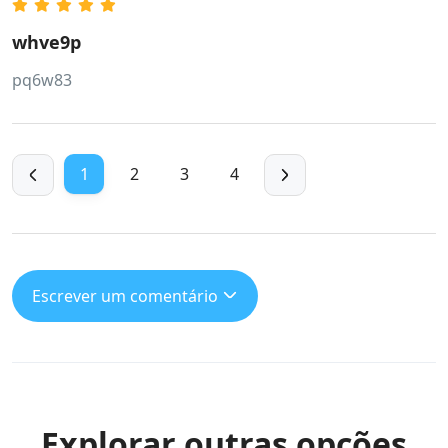
whve9p
pq6w83
1
2
3
4
Escrever um comentário
Explorar outras opções