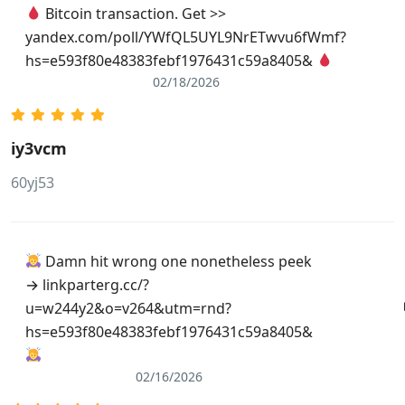
Bitcoin transaction. Get >>
yandex.com/poll/YWfQL5UYL9NrETwvu6fWmf?
hs=e593f80e48383febf1976431c59a8405&
02/18/2026
iy3vcm
60yj53
Damn hit wrong one nonetheless peek
→ linkparterg.cc/?
u=w244y2&o=v264&utm=rnd?
hs=e593f80e48383febf1976431c59a8405&
02/16/2026