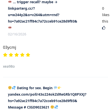
… trigger recall? maybe →
linkparterg.cc/?
0
u=w244y2&o=v264&utm=rnd?
likes
hs=7a92ac21ff84c7a72cceb91ce28d9f93&
this
02/16/2026
03ycmj
xea98o
Dating for sex. Begin
yandex.com/poll/43o224okZdReGRb1Q8PXXJ?
hs=7a92ac21ff84c7a72cceb91ce28d9f93&
Message # CIGD9023621