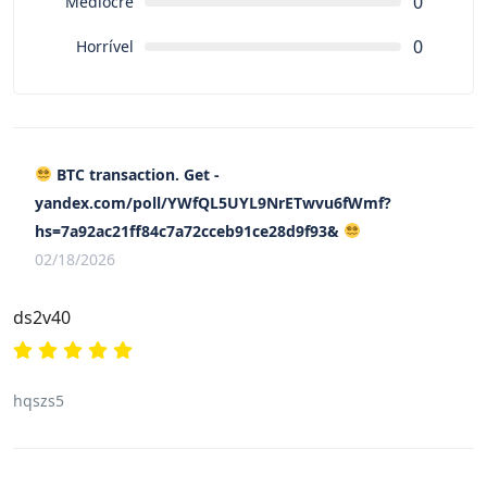
0
Medíocre
0
Horrível
BTC transaction. Get -
yandex.com/poll/YWfQL5UYL9NrETwvu6fWmf?
hs=7a92ac21ff84c7a72cceb91ce28d9f93&
02/18/2026
ds2v40
hqszs5