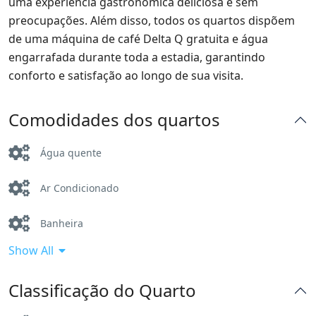
uma experiência gastronómica deliciosa e sem
preocupações. Além disso, todos os quartos dispõem
de uma máquina de café Delta Q gratuita e água
engarrafada durante toda a estadia, garantindo
conforto e satisfação ao longo de sua visita.
Comodidades dos quartos
Água quente
Ar Condicionado
Banheira
Show All
Banheiro privativo
Classificação do Quarto
Frigobar