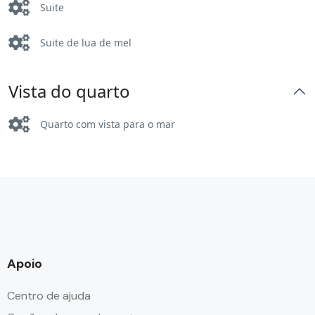
Suite
Roupão de banho
Suite de lua de mel
Secador de cabelo
Shampoo
Vista do quarto
Toalhas
Quarto com vista para o mar
TV de tela plana
Apoio
Centro de ajuda