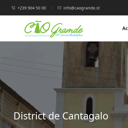
+239 904 50 00
info@caogrande.st
Ac
District de Cantagalo