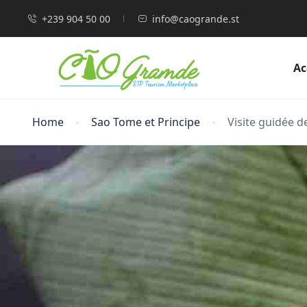
+239 904 50 00
info@caogrande.st
Ac
Home
Sao Tome et Principe
Visite guidée d