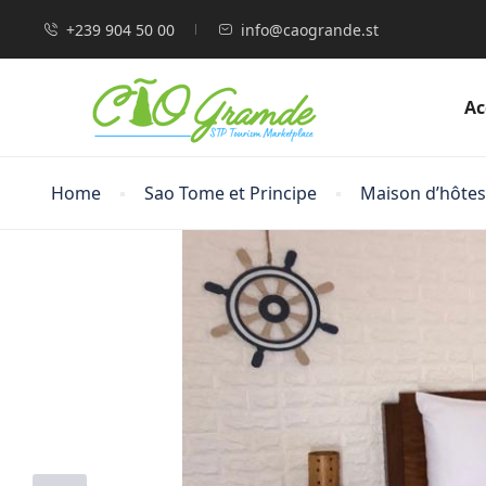
+239 904 50 00
info@caogrande.st
Ac
Home
Sao Tome et Principe
Maison d’hôtes