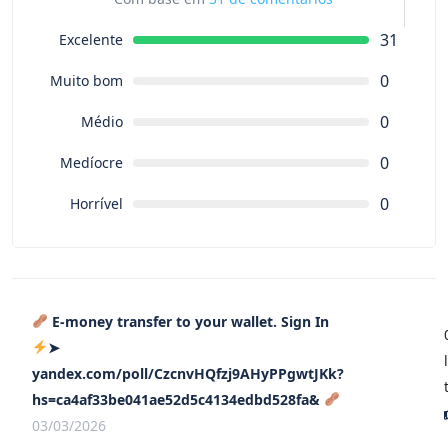
31
Excelente
0
Muito bom
0
Médio
0
Medíocre
0
Horrível
E-money transfer to your wallet. Sign In
➤
yandex.com/poll/CzcnvHQfzj9AHyPPgwtJKk?
hs=ca4af33be041ae52d5c4134edbd528fa&
03/03/2026