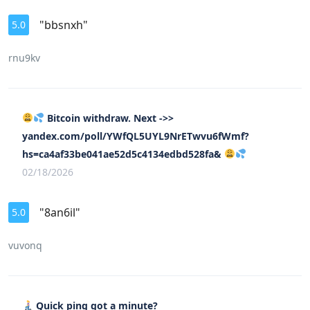
"bbsnxh"
5.0
rnu9kv
Bitcoin withdraw. Next ->>
yandex.com/poll/YWfQL5UYL9NrETwvu6fWmf?
hs=ca4af33be041ae52d5c4134edbd528fa&
02/18/2026
"8an6il"
5.0
vuvonq
Quick ping got a minute?