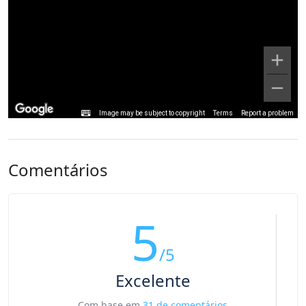
Image may be subject to copyright
Terms
Report a problem
Comentários
5
/5
Excelente
Com base em
31 de comentários