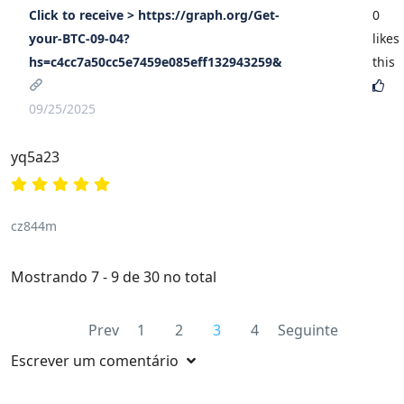
Click to receive > https://graph.org/Get-
0
your-BTC-09-04?
likes
hs=c4cc7a50cc5e7459e085eff132943259&
this
09/25/2025
yq5a23
cz844m
Mostrando 7 - 9 de 30 no total
Prev
1
2
3
4
Seguinte
Escrever um comentário