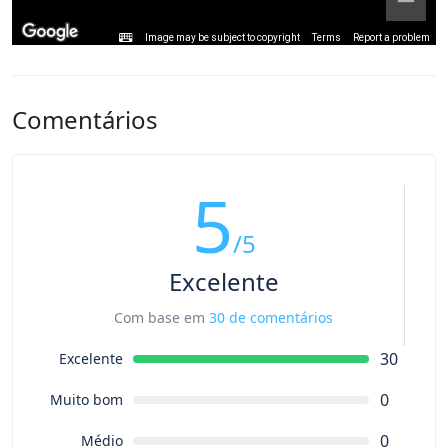
Image may be subject to copyright
Terms
Report a problem
Comentários
5
/5
Excelente
Com base em
30 de comentários
30
Excelente
0
Muito bom
0
Médio