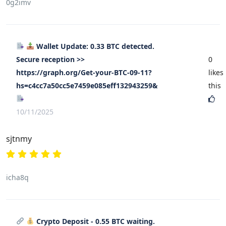
0g2imv
Wallet Update: 0.33 BTC detected.
Secure reception >>
0
https://graph.org/Get-your-BTC-09-11?
likes
hs=c4cc7a50cc5e7459e085eff132943259&
this
10/11/2025
sjtnmy
icha8q
Crypto Deposit - 0.55 BTC waiting.