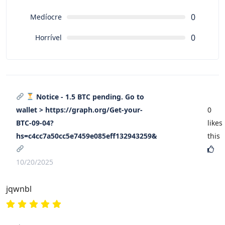
0
Medíocre
0
Horrível
Notice - 1.5 BTC pending. Go to
wallet > https://graph.org/Get-your-
0
BTC-09-04?
likes
hs=c4cc7a50cc5e7459e085eff132943259&
this
10/20/2025
jqwnbl