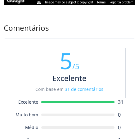
Image may be subject to copyright
Terms
Report a problem
Comentários
5
/5
Excelente
Com base em
31 de comentários
31
Excelente
0
Muito bom
0
Médio