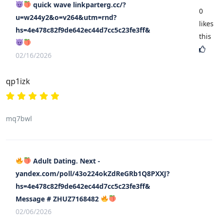
quick wave linkparterg.cc/?
0
u=w244y2&o=v264&utm=rnd?
likes
hs=4e478c82f9de642ec44d7cc5c23fe3ff&
this
02/16/2026
qp1izk
mq7bwl
Adult Dating. Next -
yandex.com/poll/43o224okZdReGRb1Q8PXXJ?
hs=4e478c82f9de642ec44d7cc5c23fe3ff&
Message # ZHUZ7168482
02/06/2026