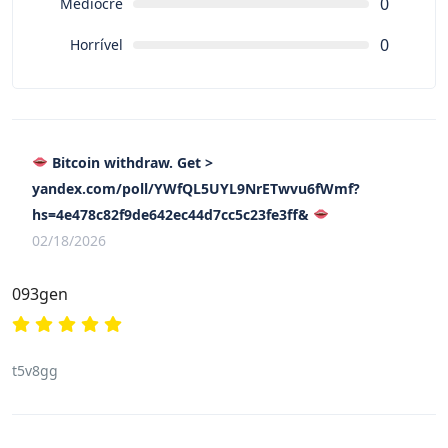
0
Medíocre
0
Horrível
Bitcoin withdraw. Get >
yandex.com/poll/YWfQL5UYL9NrETwvu6fWmf?
hs=4e478c82f9de642ec44d7cc5c23fe3ff&
02/18/2026
093gen
t5v8gg